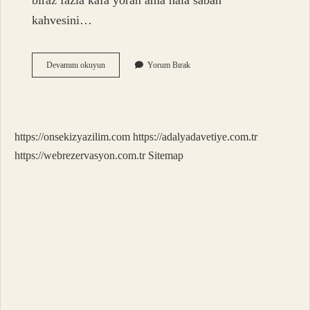
biraz fazla kafa yoran ama hâlâ sabah
kahvesini…
Ketonların
Devamını okuyun
Yorum Bırak
kimyasal
formülü
nedir
?
https://onsekizyazilim.com
https://adalyadavetiye.com.tr
https://webrezervasyon.com.tr
Sitemap