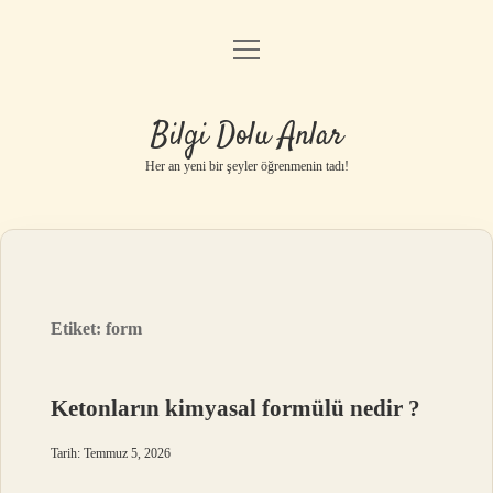
menüyü
Anasayfa
aç
Gizlilik Politikası
Bilgi Dolu Anlar
Yasal Uyarı
Her an yeni bir şeyler öğrenmenin tadı!
Hakkımızda
Etiket:
form
Ketonların kimyasal formülü nedir ?
Tarih: Temmuz 5, 2026