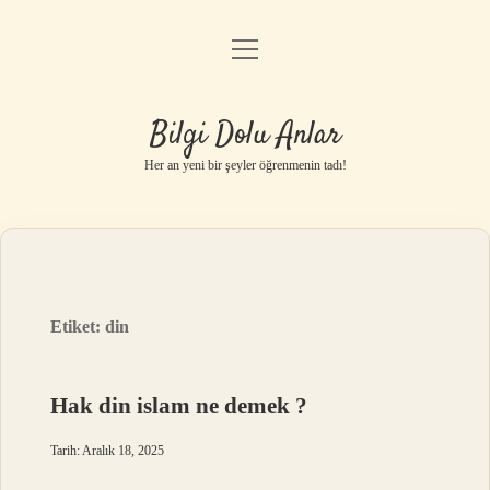
menüyü
Anasayfa
aç
Gizlilik Politikası
Bilgi Dolu Anlar
Yasal Uyarı
Her an yeni bir şeyler öğrenmenin tadı!
Hakkımızda
Etiket:
din
Hak din islam ne demek ?
Tarih: Aralık 18, 2025