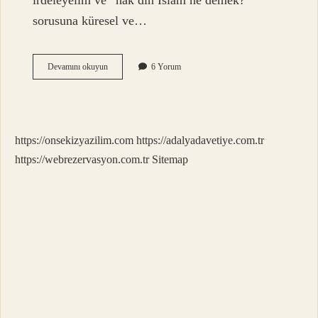
irdeleyelim ve “hak din İslam ne demek?”
sorusuna küresel ve…
Hak
Devamını okuyun
6 Yorum
din
islam
ne
demek
?
https://onsekizyazilim.com
https://adalyadavetiye.com.tr
https://webrezervasyon.com.tr
Sitemap