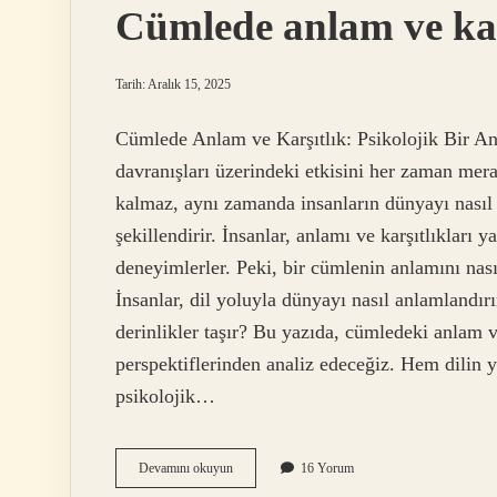
Cümlede anlam ve kar
Tarih: Aralık 15, 2025
Cümlede Anlam ve Karşıtlık: Psikolojik Bir Anal
davranışları üzerindeki etkisini her zaman mer
kalmaz, aynı zamanda insanların dünyayı nasıl a
şekillendirir. İnsanlar, anlamı ve karşıtlıkları y
deneyimlerler. Peki, bir cümlenin anlamını nasıl 
İnsanlar, dil yoluyla dünyayı nasıl anlamlandır
derinlikler taşır? Bu yazıda, cümledeki anlam ve
perspektiflerinden analiz edeceğiz. Hem dilin y
psikolojik…
Cümlede
Devamını okuyun
16 Yorum
anlam