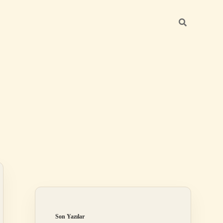
Sidebar
betexper yeni g
Son Yazılar