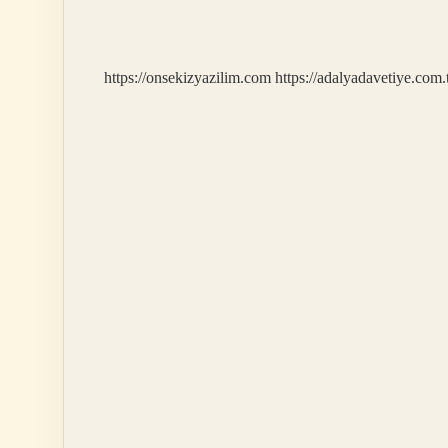
ve
karşıtlık
nedir
?
https://onsekizyazilim.com
https://adalyadavetiye.com.