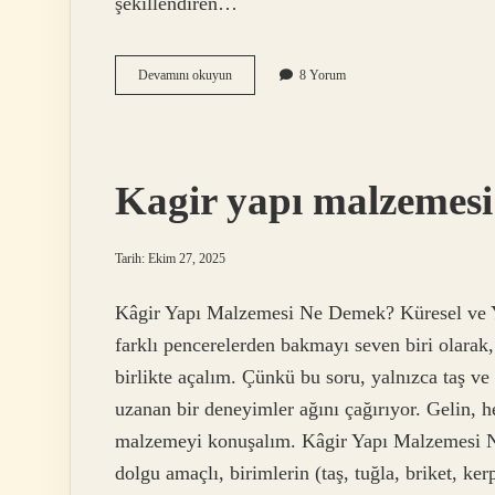
şekillendiren…
Huy
Devamını okuyun
8 Yorum
olmak
nedir
?
Kagir yapı malzemesi
Tarih: Ekim 27, 2025
Kâgir Yapı Malzemesi Ne Demek? Küresel ve Ye
farklı pencerelerden bakmayı seven biri olara
birlikte açalım. Çünkü bu soru, yalnızca taş ve
uzanan bir deneyimler ağını çağırıyor. Gelin,
malzemeyi konuşalım. Kâgir Yapı Malzemesi N
dolgu amaçlı, birimlerin (taş, tuğla, briket, ker