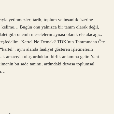
ıyla yetinmezler; tarih, toplum ve insanlık üzerine
ir kelime… Bugün onu yalnızca bir tanım olarak değil,
adalet gibi önemli meselelerin aynası olarak ele alacağız.
ı keşfedelim. Kartel Ne Demek? TDK’nın Tanımından Öte
rtel”, aynı alanda faaliyet gösteren işletmelerin
mak amacıyla oluşturdukları birlik anlamına gelir. Yani
limenin bu sade tanımı, ardındaki devasa toplumsal
rin…