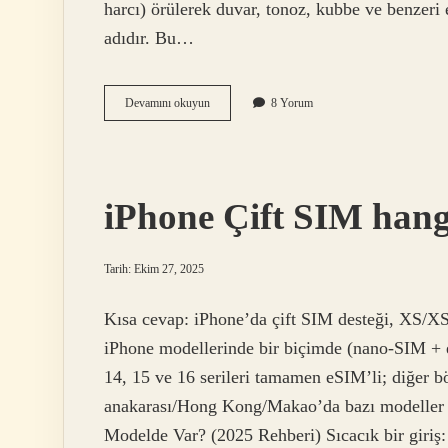
harcı) örülerek duvar, tonoz, kubbe ve benzeri
adıdır. Bu…
Kagir
Devamını okuyun
8 Yorum
yapı
malzemesi
ne
demek
?
iPhone Çift SIM hang
Tarih: Ekim 27, 2025
Kısa cevap: iPhone’da çift SIM desteği, XS/X
iPhone modellerinde bir biçimde (nano-SIM +
14, 15 ve 16 serileri tamamen eSIM’li; diğer 
anakarası/Hong Kong/Makao’da bazı modeller ç
Modelde Var? (2025 Rehberi) Sıcacık bir giriş