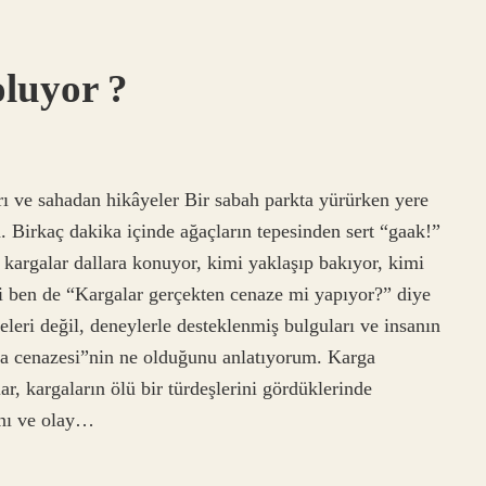
oluyor ?
rı ve sahadan hikâyeler Bir sabah parkta yürürken yere
. Birkaç dakika içinde ağaçların tepesinden sert “gaak!”
en kargalar dallara konuyor, kimi yaklaşıp bakıyor, kimi
bi ben de “Kargalar gerçekten cenaze mi yapıyor?” diye
eri değil, deneylerle desteklenmiş bulguları ve insanın
arga cenazesi”nin ne olduğunu anlatıyorum. Karga
ar, kargaların ölü bir türdeşlerini gördüklerinde
rını ve olay…