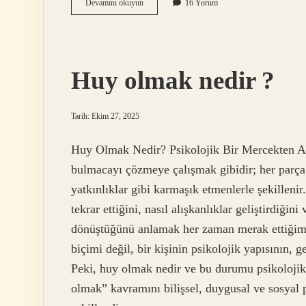
Karga
Devamını okuyun
16 Yorum
cenazesi
nasıl
oluyor
?
Huy olmak nedir ?
Tarih: Ekim 27, 2025
Huy Olmak Nedir? Psikolojik Bir Mercekten Ana
bulmacayı çözmeye çalışmak gibidir; her parça,
yatkınlıklar gibi karmaşık etmenlerle şekillenir.
tekrar ettiğini, nasıl alışkanlıklar geliştirdiğin
dönüştüğünü anlamak her zaman merak ettiğim 
biçimi değil, bir kişinin psikolojik yapısının, 
Peki, huy olmak nedir ve bu durumu psikolojik 
olmak” kavramını bilişsel, duygusal ve sosyal ps