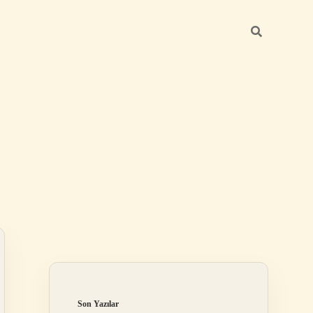
Sidebar
betexper yeni gir
Son Yazılar