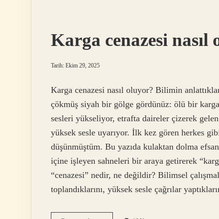
ne
zaman
2024
yaz
Karga cenazesi nasıl 
?
Tarih: Ekim 29, 2025
Karga cenazesi nasıl oluyor? Bilimin anlattıkla
çökmüş siyah bir gölge gördünüz: ölü bir karga
sesleri yükseliyor, etrafta daireler çizerek gel
yüksek sesle uyarıyor. İlk kez gören herkes gi
düşünmüştüm. Bu yazıda kulaktan dolma efsanel
içine işleyen sahneleri bir araya getirerek “k
“cenazesi” nedir, ne değildir? Bilimsel çalışmal
toplandıklarını, yüksek sesle çağrılar yaptıkla