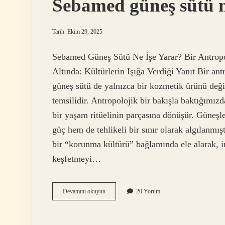
Sebamed güneş sütü n
Tarih: Ekim 29, 2025
Sebamed Güneş Sütü Ne İşe Yarar? Bir Antrop
Altında: Kültürlerin Işığa Verdiği Yanıt Bir an
güneş sütü de yalnızca bir kozmetik ürünü deği
temsilidir. Antropolojik bir bakışla baktığımı
bir yaşam ritüelinin parçasına dönüşür. Güneşl
güç hem de tehlikeli bir sınır olarak algılanmı
bir “korunma kültürü” bağlamında ele alarak, in
keşfetmeyi…
Sebamed
Devamını okuyun
20 Yorum
güneş
sütü
ne