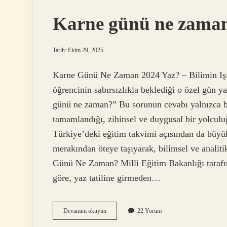
işe
yarar
Karne günü ne zaman
?
Tarih: Ekim 29, 2025
Karne Günü Ne Zaman 2024 Yaz? – Bilimin Işı
öğrencinin sabırsızlıkla beklediği o özel gün y
günü ne zaman?” Bu sorunun cevabı yalnızca bi
tamamlandığı, zihinsel ve duygusal bir yolcul
Türkiye’deki eğitim takvimi açısından da büyük
merakından öteye taşıyarak, bilimsel ve analitik
Günü Ne Zaman? Milli Eğitim Bakanlığı tarafı
göre, yaz tatiline girmeden…
Karne
Devamını okuyun
22 Yorum
günü