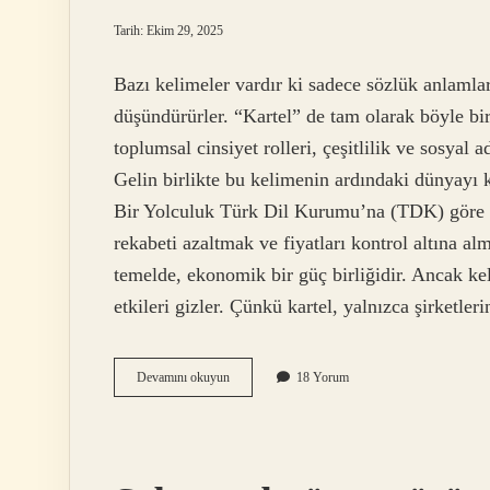
Dolu
Tarih: Ekim 29, 2025
Anlar
Bazı kelimeler vardır ki sadece sözlük anlamlar
düşündürürler. “Kartel” de tam olarak böyle b
Yazılar
toplumsal cinsiyet rolleri, çeşitlilik ve sosyal 
Gelin birlikte bu kelimenin ardındaki dünyay
Bir Yolculuk Türk Dil Kurumu’na (TDK) göre “ka
rekabeti azaltmak ve fiyatları kontrol altına al
temelde, ekonomik bir güç birliğidir. Ancak ke
etkileri gizler. Çünkü kartel, yalnızca şirketle
Kartel
Devamını okuyun
18 Yorum
ne
demek
TDK
?