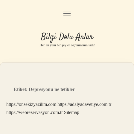
menüyü
Anasayfa
aç
Gizlilik Politikası
Bilgi Dolu Anlar
Yasal Uyarı
Her an yeni bir şeyler öğrenmenin tadı!
Hakkımızda
Etiket:
Depresyonu ne tetikler
https://onsekizyazilim.com
https://adalyadavetiye.com.tr
https://webrezervasyon.com.tr
Sitemap